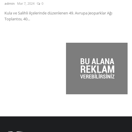
admin
Mar 7, 2024
0
ad
Kula ve Salihli ilçelerinde düzenlenen 49. Avrupa Jeoparklar Ağı
Ma
Toplantısı, 40...
Ba