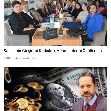
Salihli’nin Girişimci Kadınları, Hemcinslerini Ödüllendirdi
admin
Mar 8, 2024
0