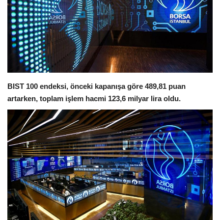
Magazin
Spor
İletişim
BIST 100 endeksi, önceki kapanışa göre 489,81 puan
Siyaset
artarken, toplam işlem hacmi 123,6 milyar lira oldu.
Sağlık
Galeri