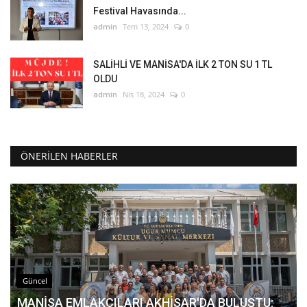
Festival Havasında...
admin
Tem 13, 2024
0
SALİHLİ VE MANİSA'DA İLK 2 TON SU 1 TL
OLDU
admin
Nis 18, 2024
0
ÖNERILEN HABERLER
Güncel
MANİSA EMLAKÇILARI AKHİSAR'DA BULUŞTU: