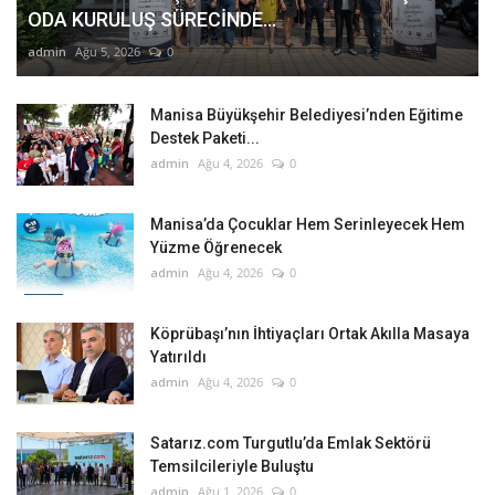
ODA KURULUŞ SÜRECİNDE...
admin
Ağu 5, 2026
0
Manisa Büyükşehir Belediyesi’nden Eğitime
Destek Paketi...
admin
Ağu 4, 2026
0
Manisa’da Çocuklar Hem Serinleyecek Hem
Yüzme Öğrenecek
admin
Ağu 4, 2026
0
Köprübaşı’nın İhtiyaçları Ortak Akılla Masaya
Yatırıldı
admin
Ağu 4, 2026
0
Satarız.com Turgutlu’da Emlak Sektörü
Temsilcileriyle Buluştu
admin
Ağu 1, 2026
0