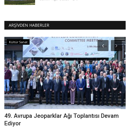
ARŞIVDEN HABERLER
Kültür Sanat
49. Avrupa Jeoparklar Ağı Toplantısı Devam
M
Ediyor
ş