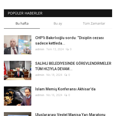
POPÜLER HABERLER
Bu hafta
Bu ay
Tüm Zamanlar
CHP’li Bakırlıoğlu sordu: “Disiplin cezası
sadece kettleda...
admin
Tem 13, 2024
0
SALİHLİ BELEDİYESİNDE GÖREVLENDİRMELER
TÜM HIZIYLA DEVAM...
admin
Nis 18, 2024
0
İslam Memiş Konferansı Akhisar'da
admin
Nis 16, 2024
0
Uluslararası Vestel Manisa Yarı Maratonu