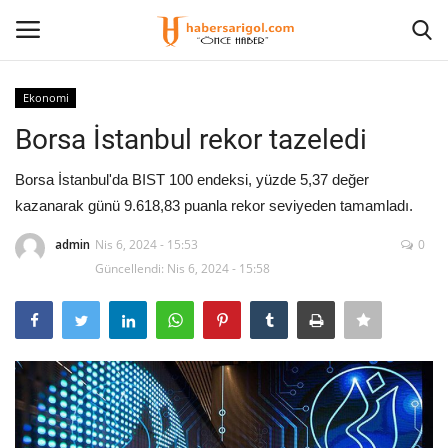
Ekonomi
Giriş Yap
Kayıt olmak
Borsa İstanbul rekor tazeledi
Anasayfa
Borsa İstanbul'da BIST 100 endeksi, yüzde 5,37 değer
kazanarak günü 9.618,83 puanla rekor seviyeden tamamladı.
Kültür Sanat
admin
Nis 6, 2024 - 15:53
0
Güncellendi: Nis 6, 2024 - 15:58
Güncel
Künye
Ekonomi
Eğitim